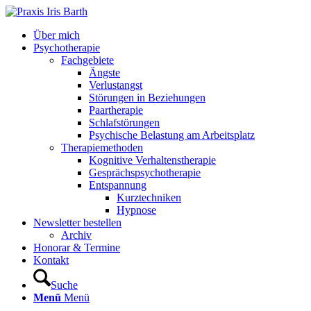
Über mich
Psychotherapie
Fachgebiete
Ängste
Verlustangst
Störungen in Beziehungen
Paartherapie
Schlafstörungen
Psychische Belastung am Arbeitsplatz
Therapiemethoden
Kognitive Verhaltenstherapie
Gesprächspsychotherapie
Entspannung
Kurztechniken
Hypnose
Newsletter bestellen
Archiv
Honorar & Termine
Kontakt
Suche
Menü
Menü