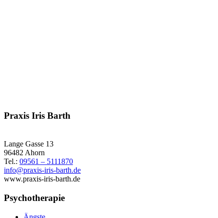
persönlichen Termin
Rufen Sie mich einfach an unter
09561-511 18 70
Gegebenenfalls hinterlassen Sie eine Nachricht auf meinem
Anrufbeantworter.
Praxis Iris Barth
Lange Gasse 13
96482 Ahorn
Tel.:
09561 – 5111870
info@praxis-iris-barth.de
www.praxis-iris-barth.de
Psychotherapie
Ängste